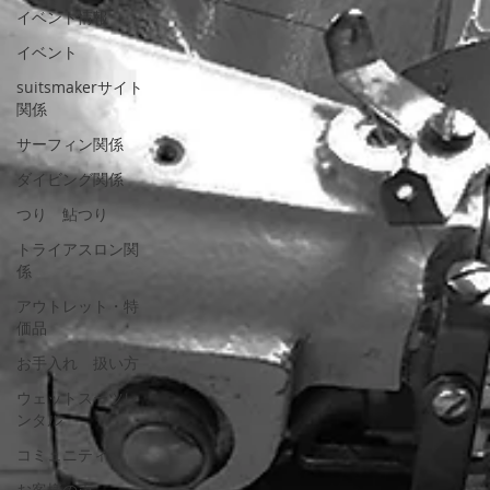
イベント情報
イベント
suitsmakerサイト
関係
サーフィン関係
ダイビング関係
つり 鮎つり
トライアスロン関
係
アウトレット・特
価品
お手入れ 扱い方
ウェットスーツレ
ンタル
コミュニティ
お客様の声