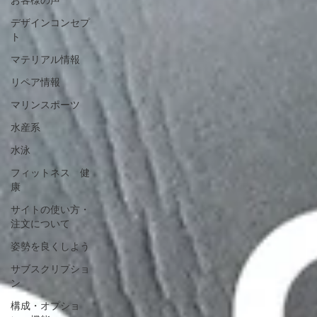
デザインコンセプ
ト
マテリアル情報
リペア情報
マリンスポーツ
水産系
水泳
フィットネス 健
康
サイトの使い方・
注文について
姿勢を良くしよう
サブスクリプショ
ン
構成・オプショ