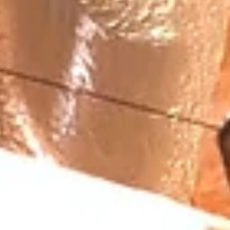
納期...
2022年10月13日
11月よりメルマガ「CLUB suitsmaker」を
始めます。
11月よりメルマガ「CLUB Suitsmaker」の配信を始めます。 メル
登録してくださいましたお客様まことにお待たせいたしました。 よ
やく発行の準備が整いましたので、11月より配信を始めます。 メル
ガ「CLUB Suitsmaker 」...