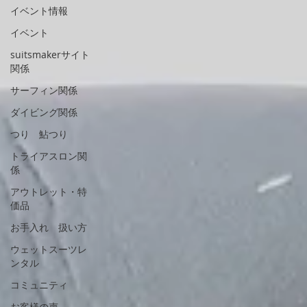
イベント情報
イベント
suitsmakerサイト
関係
サーフィン関係
ダイビング関係
つり 鮎つり
トライアスロン関
係
アウトレット・特
価品
お手入れ 扱い方
ウェットスーツレ
ンタル
コミュニティ
お客様の声