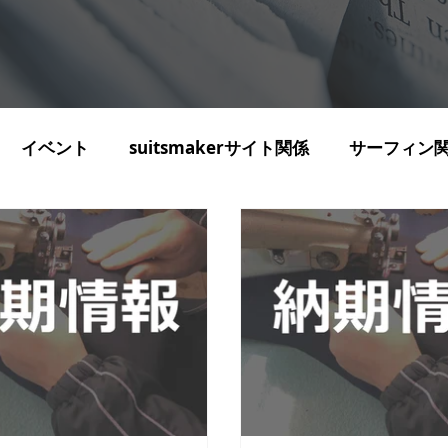
イベント
suitsmakerサイト関係
サーフィン
お手入れ 扱い方
ウェットスーツレンタル
コミ
水産系
水泳
フィットネス 健康
サイト
新機能紹介
出張営業記録
在庫・入庫・廃盤情