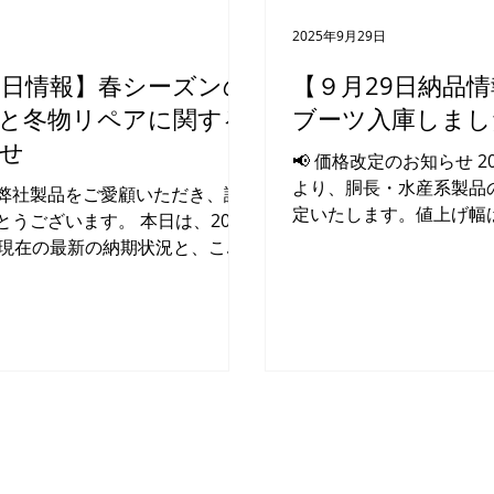
2025年9月29日
2日情報】春シーズンの
【９月29日納品
と冬物リペアに関する
ブーツ入庫しまし
せ
📢 価格改定のお知らせ 2
より、胴長・水産系製品
弊社製品をご愛顧いただき、誠
定いたします。値上げ幅は
ざいます。 本日は、2026
後 を予定しております。
日現在の最新の納期状況と、これ
ーツ・水中靴などのブー
ーズンに向けたご注文、ならび
ー製品の価格上昇が続い
ーツのメンテナンスについてご
格の維持が困難となって
上げます。 1. 現在の基本納期と
に伴...
ジュールについて 春のシーズン
ご注文が少しずつ増えてまいり
現在の納期・出荷の目安は以下
安 ： 約2〜
 タイツ製品の出荷 ： 4月より
開始 【重要なお願い】 シーズン