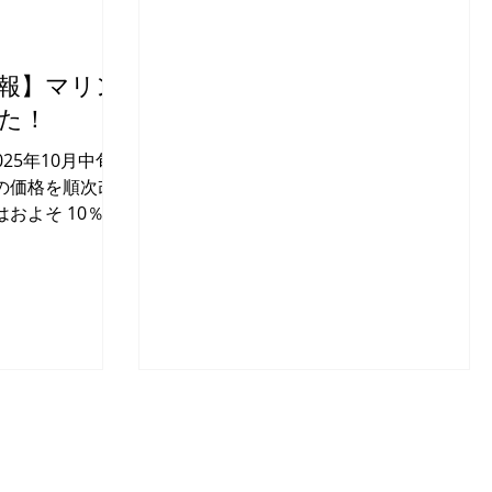
る 「採寸注文フォーム」にある 「お問
い合わせ」または、「オーダー受付」フ
ォームをご利用ください。...
情報】マリン
た！
025年10月中旬
の価格を順次改
およそ 10％前
 近年、マリンブ
ツ類およびラバ
ており、現行価
おります。これ