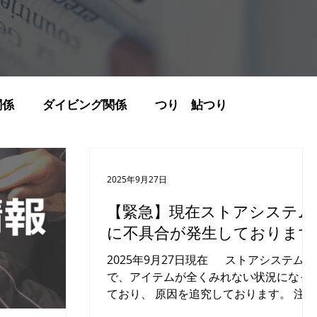
関係
ダイビング関係
つり 鮎つり
ュニティ
お客様の声
デザインコンセプト
2025年9月27日
【緊急】現在ストアシステム
の使い方・注文について
姿勢を良くしよう
に不具合が発生しております
2025年9月27日現在 ストアシステム
報
特注製作実績
SAランナーズ
で、アイテムが全くみれない状況になっ
ており、 原因を追究しております。 注文
をご希望の場合は、 トップバナーにあ