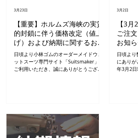
3月23日
3月2日
【重要】ホルムズ海峡の実質
【3月
的封鎖に伴う価格改定（値上
ご注文
げ）および納期に関するお知
お知ら
ら
日頃より小林ゴムのオーダーメイドウェ
日頃より
ットスーツ専門サイト「Suitsmaker」を
にありがとうご
ご利用いただき、誠にありがとうござい
年3月2
ます。 本日は、昨今の急激な国際情勢の
からのシ
変化に伴う、製品価格の改定（値上げ）
に冬物ス
および納期に関する重要なお知らせがご
案内申し
ざいます。 1. 状況について（ホルムズ海
出荷スケ
峡の封鎖と原材料・物流コストの急騰）
に向けて
本年2月末より発生している中東情勢の悪
ました。
化により、原油や天然ガスの海上輸送の
の通りです。 全製品の納期目
要衝であるホルムズ海峡が「事実上の封
3週間程度
鎖状態」となっております。これによ
順次出荷