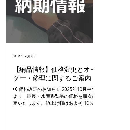
り、タンカーの運賃や海上保険料が異常
前や大会
な高騰を見せているほか、迂回ルートを
今後さら
通るための輸送日数の大幅な増加が発生
れます。
しております。 さらに、ウェットスーツ
めにも、
の主原料であるラバー製品や接着剤など
のご注文を
の石油関連製品につきましても、大本と
リー別・
なる原料「ナフサ」の供給懸念から、す
ン・鮎タイツ系 現在、
でに国内の化学メーカー各社が減産や大
た新規オ
2025年9月3日
幅な値上げに踏み切っております。調達
やシーズ
コストがかつてない水準で跳ね上がって
余裕を持
【納品情報】価格変更とオー
おり、もはや自助努力のみでは現行価格
おります。 冬物スーツ（ドライ
ダー・修理に関するご案内
の維持が極めて困難な状況に陥っており
全身靴など） ひと冬活躍し
ます。 2. 製品価格の改定（値上げ）と、
ツや全身
📢 価格改定のお知らせ 2025年10月中旬
今後の価格見直しについて...
より、胴長・水産系製品の価格を順次改
定いたします。値上げ幅はおよそ 10％前
後 を予定しております。 近年、マリンブ
ーツ・水中靴などのブーツ類およびラバ
ー製品の価格上昇が続いており、現行価