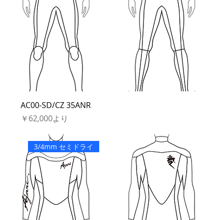
AC00-SD/CZ 35ANR
セール価格
￥62,000
より
3/4mm セミドライ