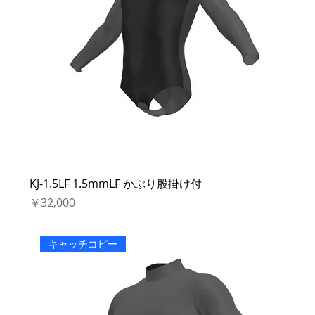
KJ-1.5LF 1.5mmLF かぶり股掛け付
価格
￥32,000
キャッチコピー