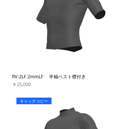
fIV-2LF 2mmLF 半袖ベスト襟付き
価格
￥25,000
キャッチコピー