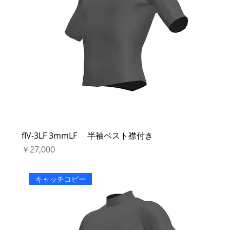
fIV-3LF 3mmLF 半袖ベスト襟付き
価格
￥27,000
キャッチコピー