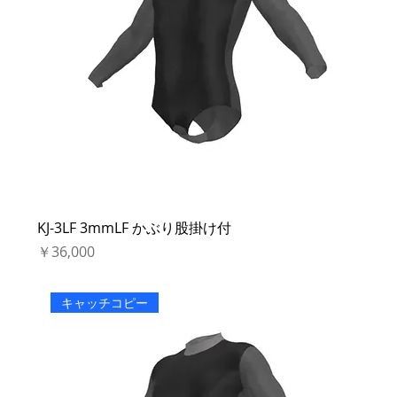
KJ-3LF 3mmLF かぶり股掛け付
価格
￥36,000
キャッチコピー