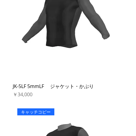
JK-5LF 5mmLF ジャケット・かぶり
価格
￥34,000
キャッチコピー