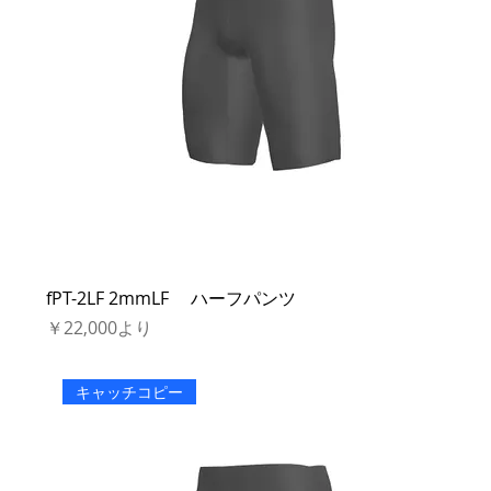
fPT-2LF 2mmLF ハーフパンツ
セール価格
￥22,000
より
キャッチコピー