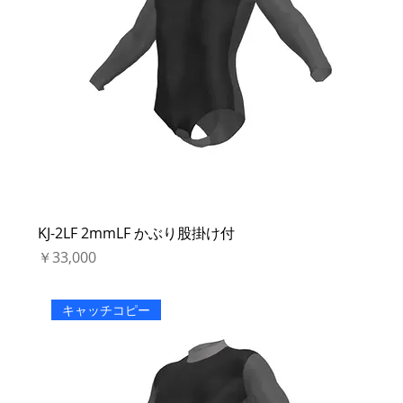
KJ-2LF 2mmLF かぶり股掛け付
価格
￥33,000
キャッチコピー