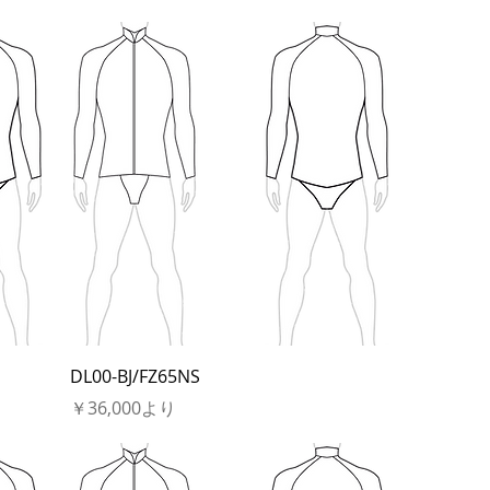
DL00-BJ/FZ65NS
セール価格
￥36,000
より