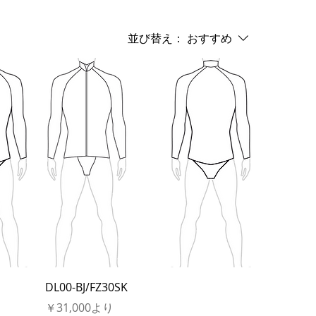
並び替え：
おすすめ
DL00-BJ/FZ30SK
セール価格
￥31,000
より