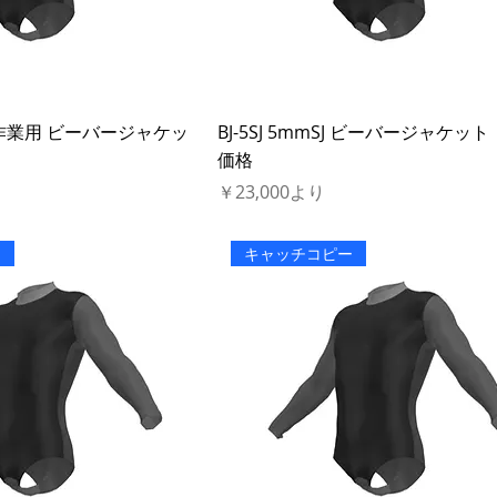
mFJ 作業用 ビーバージャケッ
BJ-5SJ 5mmSJ ビーバージャケッ
価格
セール価格
￥23,000
より
ー
キャッチコピー