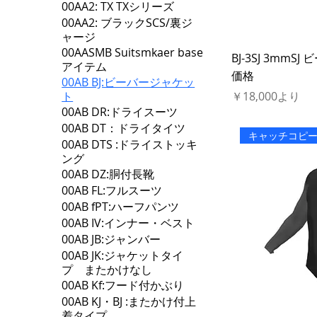
00AA2: TX TXシリーズ
00AA2: ブラックSCS/裏ジ
ャージ
00AASMB Suitsmkaer base
BJ-3SJ 3mm
アイテム
価格
00AB BJ:ビーバージャケッ
セール価格
￥18,000
より
ト
00AB DR:ドライスーツ
00AB DT：ドライタイツ
キャッチコピ
00AB DTS :ドライストッキ
ング
00AB DZ:胴付長靴
00AB FL:フルスーツ
00AB fPT:ハーフパンツ
00AB IV:インナー・ベスト
00AB JB:ジャンバー
00AB JK:ジャケットタイ
プ またかけなし
00AB Kf:フード付かぶり
00AB KJ・BJ :またかけ付上
着タイプ