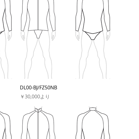
DL00-BJ/FZ50NB
セール価格
￥30,000
より