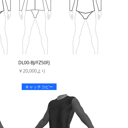
DL00-BJ/FZ50FJ
セール価格
￥20,000
より
キャッチコピー