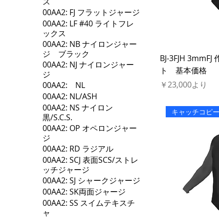
ス
00AA2: FJ フラットジャージ
00AA2: LF #40 ライトフレ
ックス
00AA2: NB ナイロンジャー
ジ ブラック
BJ-3FJH 3m
00AA2: NJ ナイロンジャー
ト 基本価格
ジ
セール価格
￥23,000
より
00AA2: NL
00AA2: NL/ASH
00AA2: NS ナイロン
キャッチコピ
黒/S.C.S.
00AA2: OP オペロンジャー
ジ
00AA2: RD ラジアル
00AA2: SCJ 表面SCS/ストレ
ッチジャージ
00AA2: SJ シャークジャージ
00AA2: SK両面ジャージ
00AA2: SS スイムテキスチ
ャ