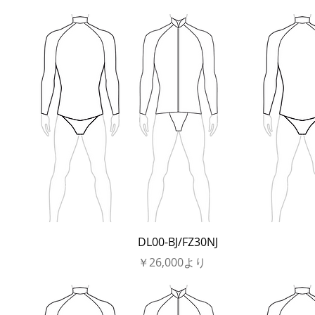
DL00-BJ/FZ30NJ
セール価格
￥26,000
より