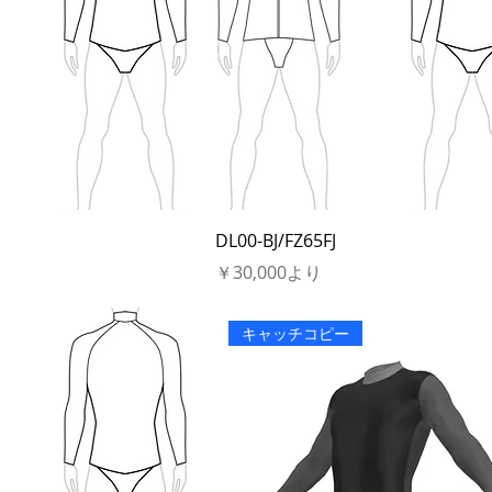
DL00-BJ/FZ65FJ
セール価格
￥30,000
より
キャッチコピー