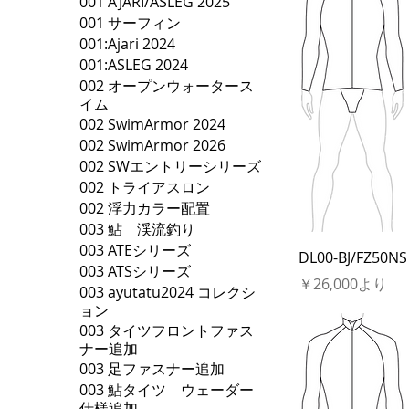
001 AJARI/ASLEG 2025
001 サーフィン
001:Ajari 2024
001:ASLEG 2024
002 オープンウォータース
イム
002 SwimArmor 2024
002 SwimArmor 2026
002 SWエントリーシリーズ
002 トライアスロン
002 浮力カラー配置
003 鮎 渓流釣り
003 ATEシリーズ
DL00-BJ/FZ50NS
003 ATSシリーズ
セール価格
￥26,000
より
003 ayutatu2024 コレクシ
ョン
003 タイツフロントファス
ナー追加
003 足ファスナー追加
003 鮎タイツ ウェーダー
仕様追加