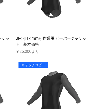
ジャケッ
BJ-4FJH 4mmFJ 作業用 ビーバージャケッ
ト 基本価格
セール価格
￥26,000
より
キャッチコピー