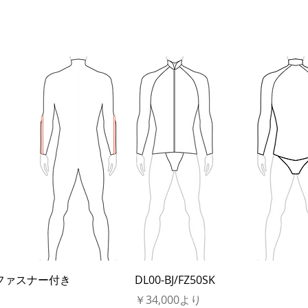
ファスナー付き
DL00-BJ/FZ50SK
セール価格
￥34,000
より