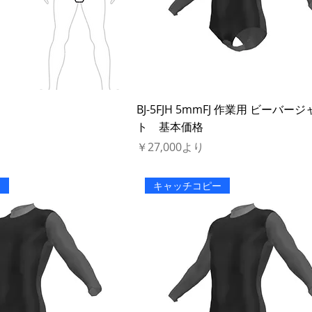
BJ-5FJH 5mmFJ 作業用 ビーバー
ト 基本価格
セール価格
￥27,000
より
ー
キャッチコピー