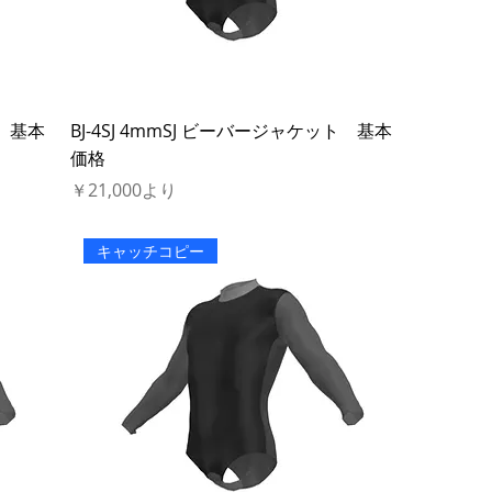
ト 基本
BJ-4SJ 4mmSJ ビーバージャケット 基本
価格
セール価格
￥21,000
より
キャッチコピー