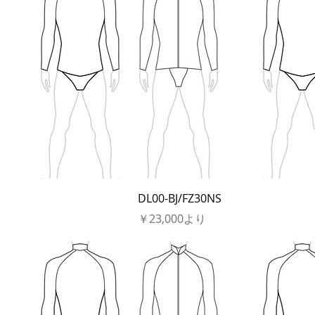
DL00-BJ/FZ30NS
セール価格
￥23,000
より