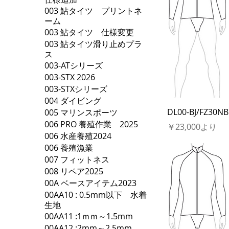
003 鮎タイツ プリントネ
ーム
003 鮎タイツ 仕様変更
003 鮎タイツ滑り止めプラ
ス
003-ATシリーズ
003-STX 2026
003-STXシリーズ
004 ダイビング
DL00-BJ/FZ30NB
005 マリンスポーツ
006 PRO 養殖作業 2025
セール価格
￥23,000
より
006 水産養殖2024
006 養殖漁業
007 フィットネス
008 リペア2025
00A ベースアイテム2023
00AA10 : 0.5mm以下 水着
生地
00AA11 :1ｍｍ～1.5mm
00AA12 :2mm～2.5mm