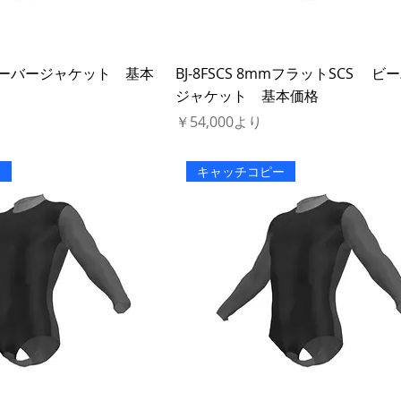
SJ ビーバージャケット 基本
BJ-8FSCS 8mmフラットSCS ビ
ジャケット 基本価格
セール価格
￥54,000
より
ー
キャッチコピー