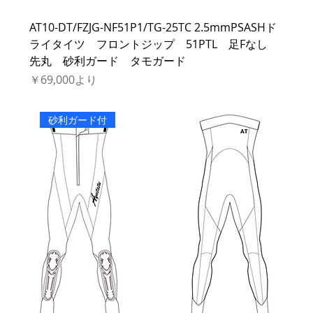
AT10-DT/FZJG-NF51P1/TG-25TC 2.5mmPSASHド
ライタイツ フロントジップ 51PTL 足Fなし
先丸 砂利ガード タモガード
セール価格
￥69,000
より
砂利ガード付