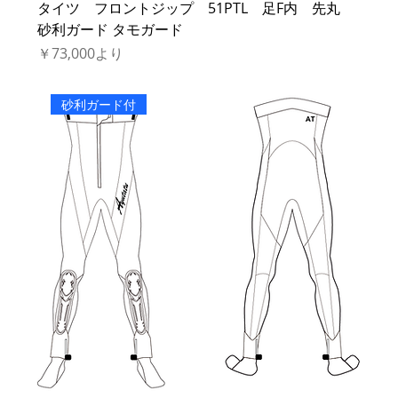
タイツ フロントジップ 51PTL 足F内 先丸
砂利ガード タモガード
セール価格
￥73,000
より
砂利ガード付