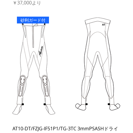
セール価格
￥37,000
より
砂利ガード付
AT10-DT/FZJG-IF51P1/TG-3TC 3mmPSASHドライ