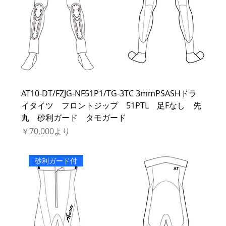
AT10-DT/FZJG-NF51P1/TG-3TC 3mmPSASHドラ
イタイツ フロントジップ 51PTL 足Fなし 先
丸 砂利ガード タモガード
セール価格
￥70,000
より
砂利ガード付