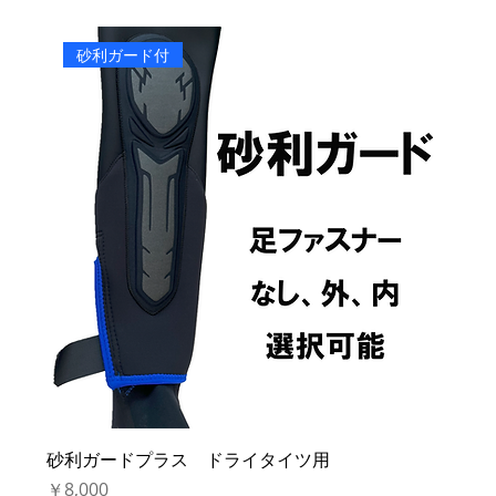
砂利ガード付
砂利ガードプラス ドライタイツ用
価格
￥8,000