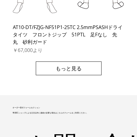
AT10-DT/FZJG-NF51P1-25TC 2.5mmPSASHドライ
タイツ フロントジップ 51PTL 足Fなし 先
丸 砂利ガード
セール価格
￥67,000
より
もっと見る
オーダー受付フォームセクション
専用ECショップによる注文以外に連絡が必要な場合はこちらのフォームをご利用ください。