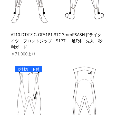
AT10-DT/FZJG-OF51P1-3TC 3mmPSASHドライタ
イツ フロントジップ 51PTL 足F外 先丸 砂
利ガード
セール価格
￥71,000
より
砂利ガード付