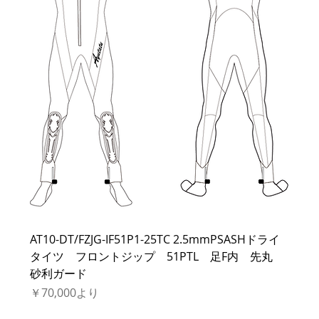
AT10-DT/FZJG-IF51P1-25TC 2.5mmPSASHドライ
タイツ フロントジップ 51PTL 足F内 先丸
砂利ガード
セール価格
￥70,000
より