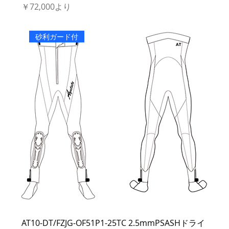
セール価格
￥72,000
より
砂利ガード付
AT10-DT/FZJG-OF51P1-25TC 2.5mmPSASHドライ