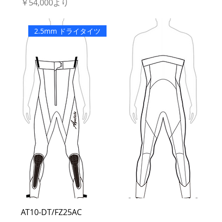
セール価格
￥54,000
より
2.5mm ドライタイツ
AT10-DT/FZ25AC