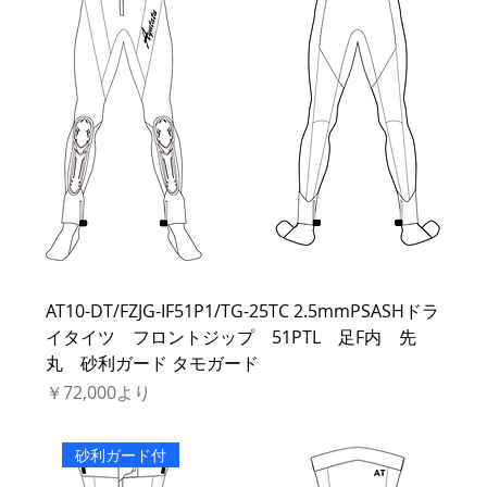
AT10-DT/FZJG-IF51P1/TG-25TC 2.5mmPSASHドラ
イタイツ フロントジップ 51PTL 足F内 先
丸 砂利ガード タモガード
セール価格
￥72,000
より
砂利ガード付