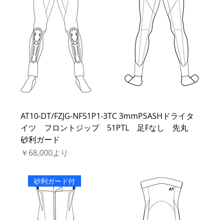
AT10-DT/FZJG-NF51P1-3TC 3mmPSASHドライタ
イツ フロントジップ 51PTL 足Fなし 先丸
砂利ガード
セール価格
￥68,000
より
砂利ガード付