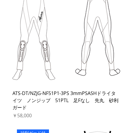
ATS-DT/NZJG-NF51P1-3PS 3mmPSASHドライタ
イツ ノンジップ 51PTL 足Fなし 先丸 砂利
ガード
価格
￥58,000
砂利ガード付