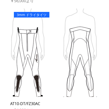
セール価格
￥56,000
より
3mm ドライタイツ
AT10-DT/FZ30AC