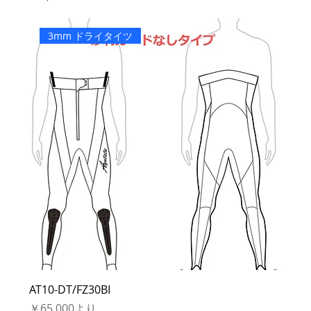
3mm ドライタイツ
AT10-DT/FZ30BI
セール価格
￥65,000
より