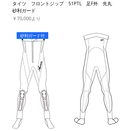
タイツ フロントジップ 51PTL 足F外 先丸
砂利ガード
セール価格
￥70,000
より
砂利ガード付