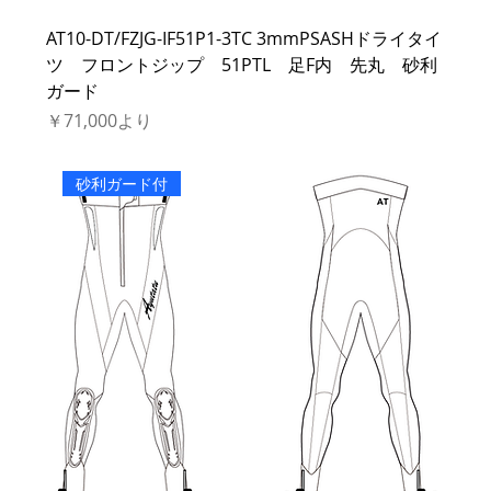
AT10-DT/FZJG-IF51P1-3TC 3mmPSASHドライタイ
ツ フロントジップ 51PTL 足F内 先丸 砂利
ガード
セール価格
￥71,000
より
砂利ガード付