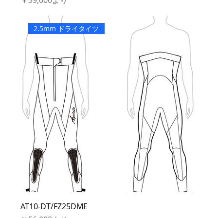
￥59,000
より
2.5mm ドライタイツ
AT10-DT/FZ25DME