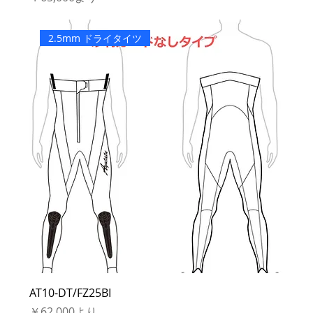
2.5mm ドライタイツ
AT10-DT/FZ25BI
セール価格
￥62,000
より