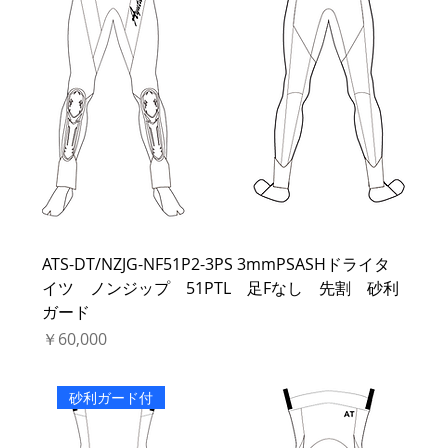
ATS-DT/NZJG-NF51P2-3PS 3mmPSASHドライタ
イツ ノンジップ 51PTL 足Fなし 先割 砂利
ガード
価格
￥60,000
砂利ガード付