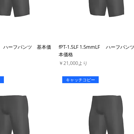
mmLF ハーフパンツ 基本価
fPT-1.5LF 1.5mmLF ハーフパ
本価格
セール価格
￥21,000
より
ー
キャッチコピー