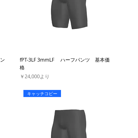
パン
fPT-3LF 3mmLF ハーフパンツ 基本価
格
セール価格
￥24,000
より
キャッチコピー