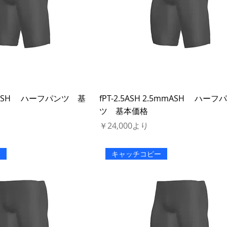
3mmASH ハーフパンツ 基
fPT-2.5ASH 2.5mmASH ハーフ
ツ 基本価格
セール価格
￥24,000
より
ー
キャッチコピー