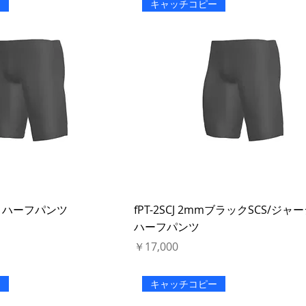
ー
キャッチコピー
mNL ハーフパンツ
fPT-2SCJ 2mmブラックSCS/ジ
ハーフパンツ
価格
￥17,000
ー
キャッチコピー