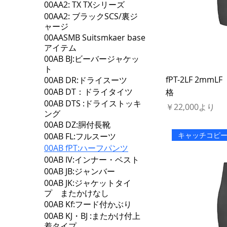
00AA2: TX TXシリーズ
00AA2: ブラックSCS/裏ジ
ャージ
00AASMB Suitsmkaer base
アイテム
00AB BJ:ビーバージャケッ
ト
fPT-2LF 2
00AB DR:ドライスーツ
00AB DT：ドライタイツ
格
00AB DTS :ドライストッキ
セール価格
￥22,000
より
ング
00AB DZ:胴付長靴
キャッチコピ
00AB FL:フルスーツ
00AB fPT:ハーフパンツ
00AB IV:インナー・ベスト
00AB JB:ジャンバー
00AB JK:ジャケットタイ
プ またかけなし
00AB Kf:フード付かぶり
00AB KJ・BJ :またかけ付上
着タイプ