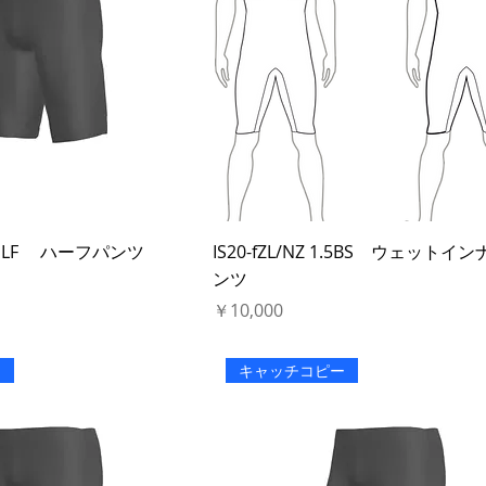
.5mmLF ハーフパンツ
IS20-fZL/NZ 1.5BS ウェットイ
ンツ
価格
￥10,000
ー
キャッチコピー