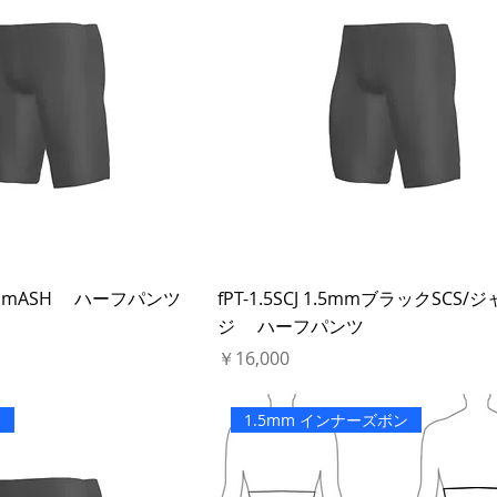
2.5mmASH ハーフパンツ
fPT-1.5SCJ 1.5mmブラックSCS/
ジ ハーフパンツ
価格
￥16,000
ー
1.5mm インナーズボン