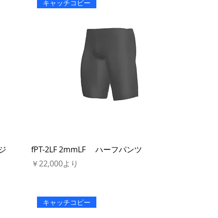
キャッチコピー
ャージ
fPT-2LF 2mmLF ハーフパンツ
セール価格
￥22,000
より
キャッチコピー