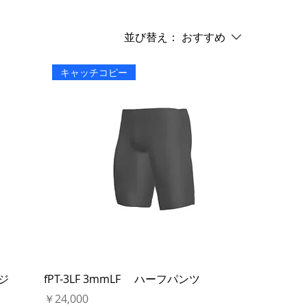
並び替え：
おすすめ
キャッチコピー
ャージ
fPT-3LF 3mmLF ハーフパンツ
価格
￥24,000