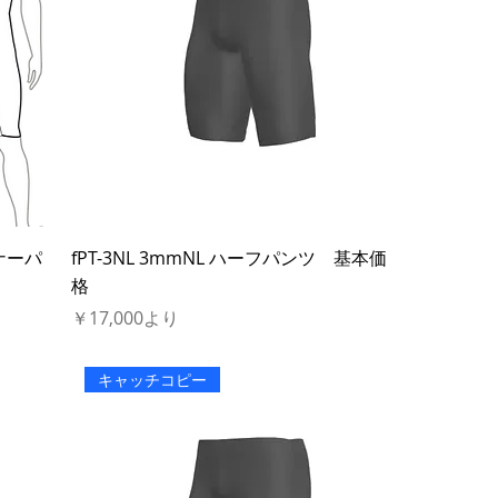
ンナーパ
fPT-3NL 3mmNL ハーフパンツ 基本価
格
セール価格
￥17,000
より
キャッチコピー