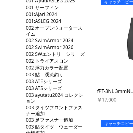
001 AJARI/ASLEG 2025
キャッチコピ
001 サーフィン
001:Ajari 2024
001:ASLEG 2024
002 オープンウォータース
イム
002 SwimArmor 2024
002 SwimArmor 2026
002 SWエントリーシリーズ
002 トライアスロン
002 浮力カラー配置
003 鮎 渓流釣り
003 ATEシリーズ
003 ATSシリーズ
fPT-3NL 3m
003 ayutatu2024 コレクシ
価格
￥17,000
ョン
003 タイツフロントファス
ナー追加
003 足ファスナー追加
キャッチコピ
003 鮎タイツ ウェーダー
仕様追加