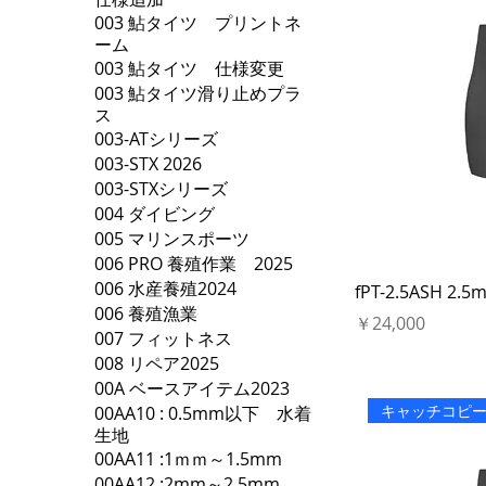
003 鮎タイツ プリントネ
ーム
003 鮎タイツ 仕様変更
003 鮎タイツ滑り止めプラ
ス
003-ATシリーズ
003-STX 2026
003-STXシリーズ
004 ダイビング
005 マリンスポーツ
006 PRO 養殖作業 2025
006 水産養殖2024
fPT-2.5ASH 
006 養殖漁業
価格
￥24,000
007 フィットネス
008 リペア2025
00A ベースアイテム2023
キャッチコピ
00AA10 : 0.5mm以下 水着
生地
00AA11 :1ｍｍ～1.5mm
00AA12 :2mm～2.5mm