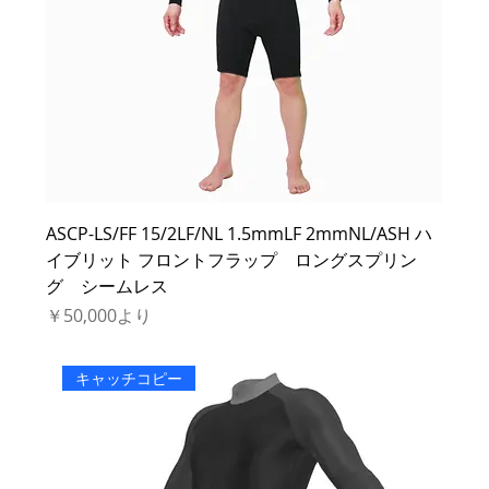
ASCP-LS/FF 15/2LF/NL 1.5mmLF 2mmNL/ASH ハ
イブリット フロントフラップ ロングスプリン
グ シームレス
セール価格
￥50,000
より
キャッチコピー