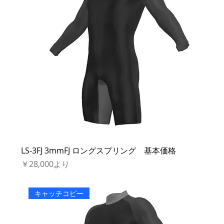
LS-3FJ 3mmFJ ロングスプリング 基本価格
セール価格
￥28,000
より
キャッチコピー