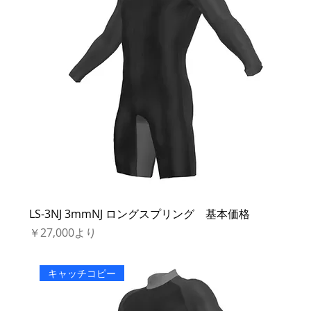
LS-3NJ 3mmNJ ロングスプリング 基本価格
セール価格
￥27,000
より
キャッチコピー