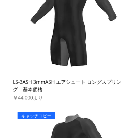
LS-3ASH 3mmASH エアシュート ロングスプリン
グ 基本価格
セール価格
￥44,000
より
キャッチコピー