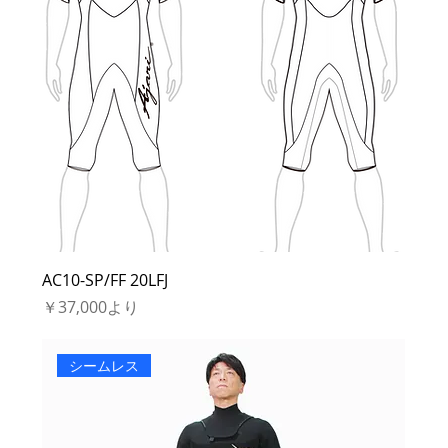
AC10-SP/FF 20LFJ
セール価格
￥37,000
より
シームレス