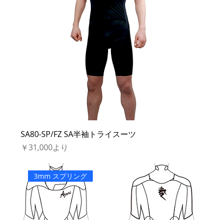
SA80-SP/FZ SA半袖トライスーツ
セール価格
￥31,000
より
3mm スプリング