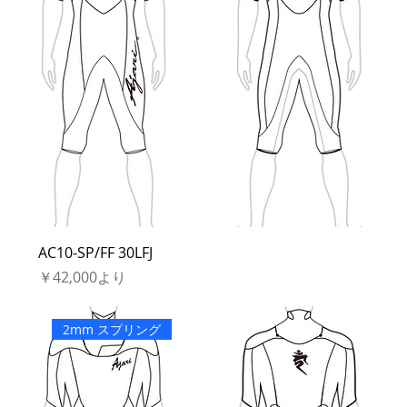
AC10-SP/FF 30LFJ
セール価格
￥42,000
より
2mm スプリング