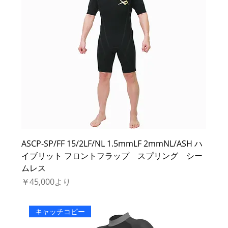
ASCP-SP/FF 15/2LF/NL 1.5mmLF 2mmNL/ASH ハ
イブリット フロントフラップ スプリング シー
ムレス
セール価格
￥45,000
より
キャッチコピー