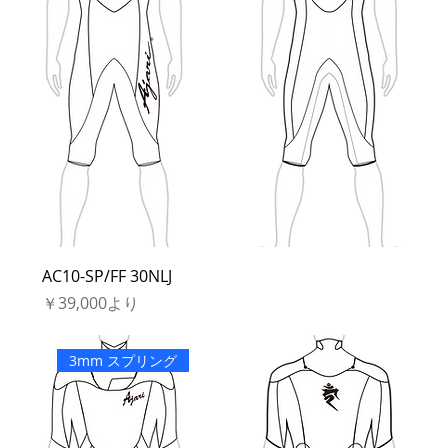
AC10-SP/FF 30NLJ
セール価格
￥39,000
より
3mm スプリング