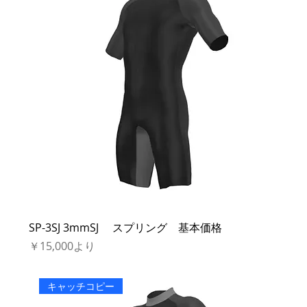
SP-3SJ 3mmSJ スプリング 基本価格
セール価格
￥15,000
より
キャッチコピー