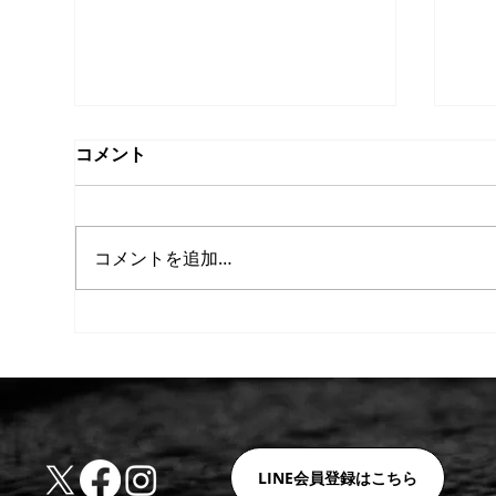
コメント
コメントを追加…
【重要】ホルムズ海峡の実質
【
的封鎖に伴う価格改定（値上
値
げ）および納期に関するお知
ら
LINE会員登録はこちら