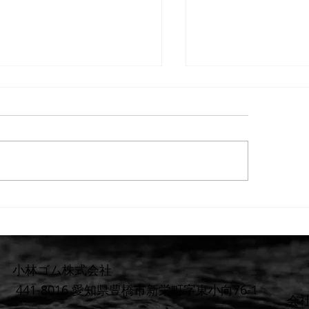
【重要なお知らせ
製品の生地変更につ
生地廃止およびPS
日頃より小林ゴム
行）
（Suitsmaker）
き、誠にありがとう
本日は、これからの
重要】防水検査 遅延または
けて渓流・鮎釣り用
ェーダー等のオーダ
上のお知らせ
のお客様へ、使用生
要なお知らせがございま
鮎釣り用製品の生地
小林ゴム株式会社
これまで鮎釣り用製
441-8016 愛知県豊橋市新栄町字東小向76-1
​会
おりました**「TC