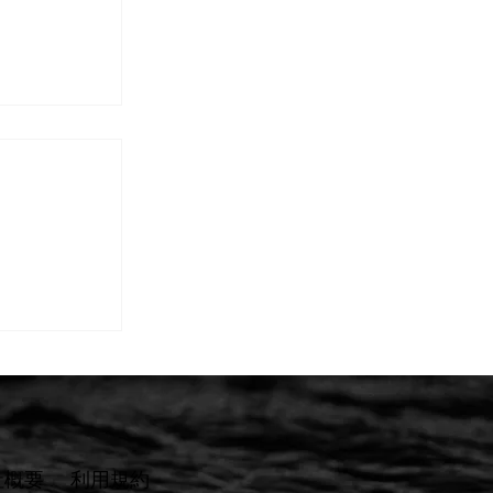
】鮎釣り用
いて（TC
生地への移
をご愛顧いただ
ございます。
シーズンに向
のタイツやウ
ーをご検討中
地に関する重
す。 1.
変更について
品で採用して
社概要
​利用規約
生地」につき