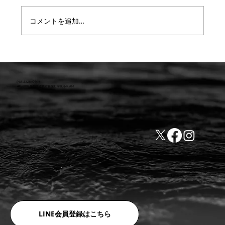
コメントを追加…
【重要なお知らせ】ご相談からお見積り
までのステップと料金体系を明確化しま
した
小林ゴム株式会社
441-8016 愛知県豊橋市新栄町字東小向76-1
TEL:0532-31-4646
​会社概要
FAX:0532-32-6810
​利用規約
LINE会員登録はこちら