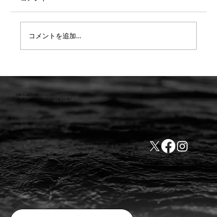
コメントを追加…
【重要】防水検査 遅延または値上のお知
らせ
小林ゴム株式会社
441-8016 愛知県豊橋市新栄町字東小向76-1
TEL:0532-31-4646
​会社概要
FAX:0532-32-6810
​利用規約