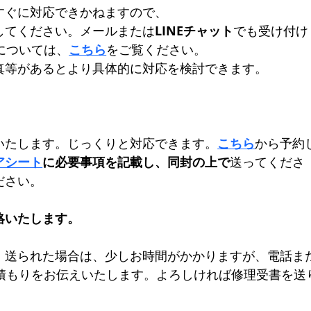
すぐに対応できかねます
ので、
してください。メールまたは
LINEチャット
でも受け付け
トについては、
こちら
をご覧ください。
真等があるとより具体的に対応を検討できます。
。
いたします。じっくりと対応できます。
こちら
から予約
アシート
に必要事項を記載し、同封の上で
送ってくださ
ださい。
絡いたします。
、送られた場合は、少しお時間がかかりますが、電話ま
見積もりをお伝えいたします。よろしければ修理受書を送