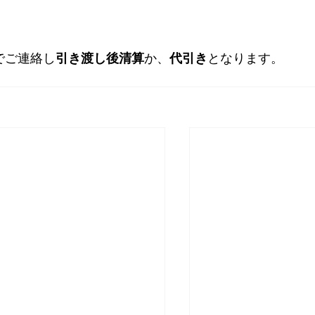
でご連絡し
引き渡し後清算
か、
代引き
となります。