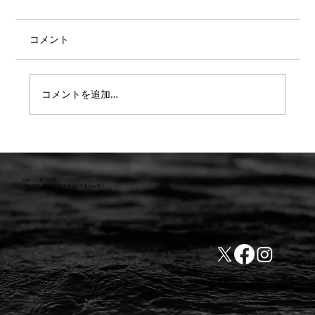
コメント
コメントを追加…
【重要】防水検査 遅延または値上のお知
らせ
小林ゴム株式会社
441-8016 愛知県豊橋市新栄町字東小向76-1
TEL:0532-31-4646
​会社概要
FAX:0532-32-6810
​利用規約