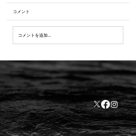
コメント
コメントを追加…
【重要】防水検査 遅延または値上のお知
らせ
小林ゴム株式会社
441-8016 愛知県豊橋市新栄町字東小向76-1
TEL:0532-31-4646
​会社概要
FAX:0532-32-6810
​利用規約