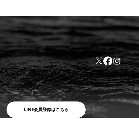
【９月29日納品情報】マリンブーツ入庫
しました！
小林ゴム株式会社
441-8016 愛知県豊橋市新栄町字東小向76-1
TEL:0532-31-4646
​会社概要
FAX:0532-32-6810
​利用規約
LINE会員登録はこちら