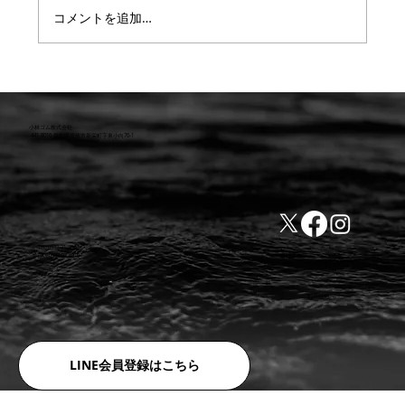
コメントを追加…
【重要】防水検査 遅延または値上のお知
らせ
小林ゴム株式会社
441-8016 愛知県豊橋市新栄町字東小向76-1
TEL:0532-31-4646
​会社概要
FAX:0532-32-6810
​利用規約
LINE会員登録はこちら