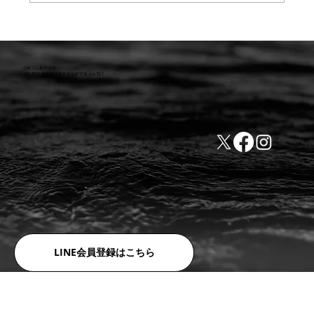
【重要】防水検査 遅延または値上のお知
らせ
小林ゴム株式会社
441-8016 愛知県豊橋市新栄町字東小向76-1
TEL:0532-31-4646
​会社概要
FAX:0532-32-6810
​利用規約
LINE会員登録はこちら