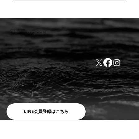
【重要】防水検査 遅延または値上のお知
らせ
小林ゴム株式会社
441-8016 愛知県豊橋市新栄町字東小向76-1
TEL:0532-31-4646
​会社概要
FAX:0532-32-6810
​利用規約
LINE会員登録はこちら