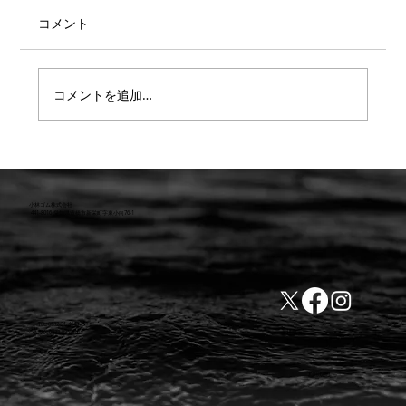
コメント
コメントを追加…
【重要】防水検査 遅延または値上のお知
らせ
小林ゴム株式会社
441-8016 愛知県豊橋市新栄町字東小向76-1
TEL:0532-31-4646
​会社概要
FAX:0532-32-6810
​利用規約