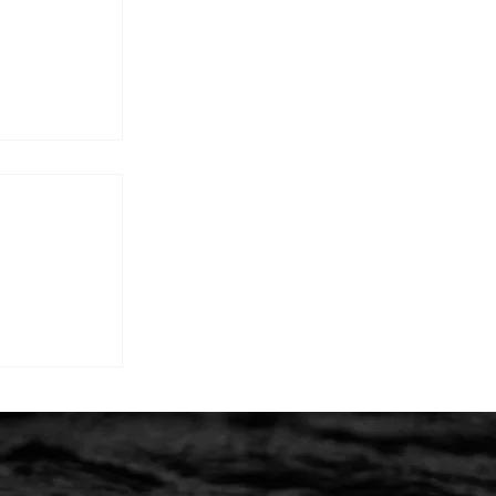
報】マリン
た！