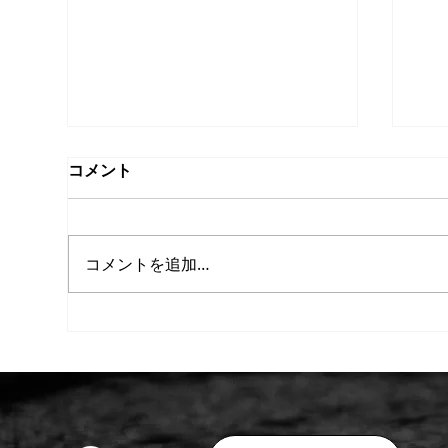
コメント
コメントを追加…
【重要】ホルムズ海峡の実質
【
的封鎖に伴う価格改定（値上
ご
げ）および納期に関するお知
お
ら