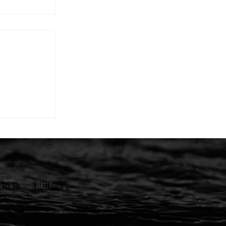
】ご相談か
ステップと
しました
社概要
​利用規約