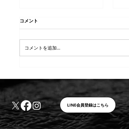
コメント
コメントを追加…
【重要】ホルムズ海峡の実質
【
的封鎖に伴う価格改定（値上
値
げ）および納期に関するお知
ら
LINE会員登録はこちら