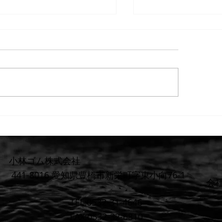
重要】防水検査 遅延または
【重要なお知らせ
上のお知らせ
らお見積りまでの
料金体系を明確化
小林ゴム株式会社
441-8016 愛知県豊橋市新栄町字東小向76-1
​会
TEL:0532-31-4646
FAX:0532-32-6810