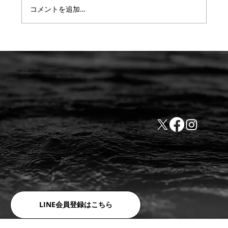
コメントを追加…
【重要】防水検査 遅延または値上のお知
らせ
小林ゴム株式会社
441-8016 愛知県豊橋市新栄町字東小向76-1
TEL:0532-31-4646
​会社概要
FAX:0532-32-6810
​利用規約
LINE会員登録はこちら