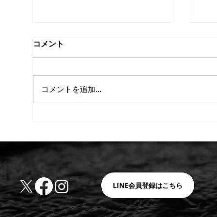
コメント
コメントを追加…
【重要】ホルムズ海峡の実質
【
的封鎖に伴う価格改定（値上
値
げ）および納期に関するお知
ら
LINE会員登録はこちら