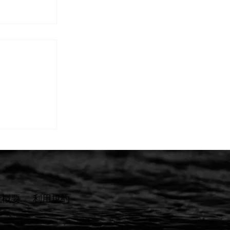
】ご相談か
ステップと
しました
社概要
​利用規約