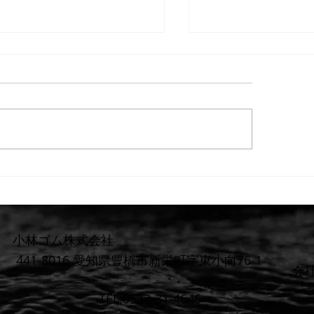
重要】防水検査 遅延または
【重要なお知らせ
上のお知らせ
らお見積りまでの
料金体系を明確化
小林ゴム株式会社
441-8016 愛知県豊橋市新栄町字東小向76-1
​会
TEL:0532-31-4646