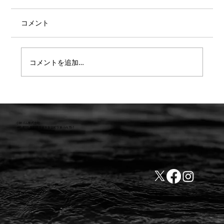
コメント
コメントを追加…
C.M.D.コンセプト 着るだけで姿勢を制
御するウェア COREADJUSTER スケボー
山崎さんテスト 「動作分析編」
小林ゴム株式会社
441-8016 愛知県豊橋市新栄町字東小向76-1
TEL:0532-31-4646
​会社概要
FAX:0532-32-6810
​利用規約