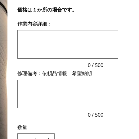
価格は１か所の場合です。
作業内容詳細：
最
大
500
文
字
ま
で
入
力
0 / 500
で
修理備考：依頼品情報 希望納期
き
ま
最
す。
大
500
文
字
ま
で
入
力
0 / 500
で
き
数量
ま
す。