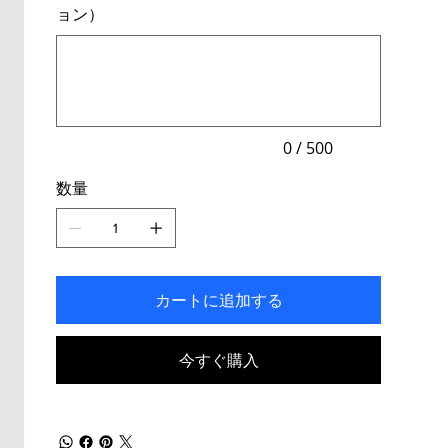
ョン）
最
大
500
文
字
ま
で
入
力
0 / 500
で
き
数量
ま
す。
カートに追加する
今すぐ購入