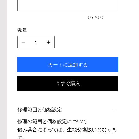
ま
で
入
力
0 / 500
で
き
数量
ま
す。
カートに追加する
今すぐ購入
修理範囲と価格設定
修理の範囲と価格設定について
傷み具合によっては、生地交換扱いとなりま
す。