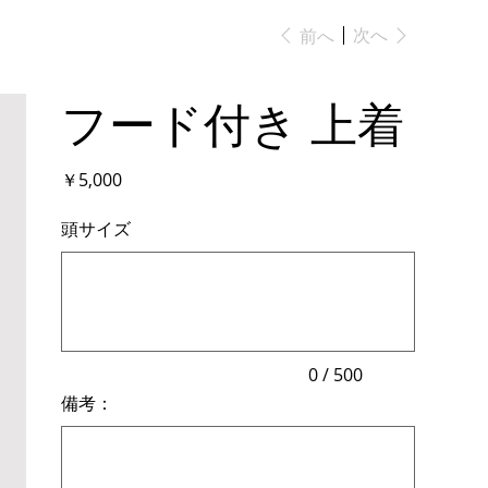
次へ
前へ
フード付き 上着
価
￥5,000
格
頭サイズ
最
大
500
文
字
ま
で
入
力
0 / 500
で
備考：
き
ま
最
す。
大
500
文
字