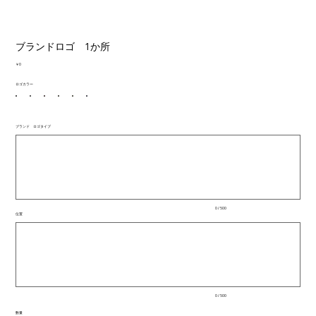
ブランドロゴ 1か所
価
￥0
格
ロゴカラー
ブランド ロゴタイプ
最
大
500
文
字
ま
で
入
0 / 500
力
位置
で
最
き
大
ま
500
文
す。
字
ま
で
入
0 / 500
力
で
数量