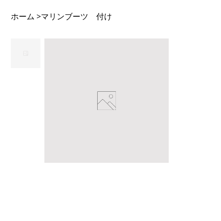
ホーム
マリンブーツ 付け
>