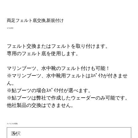
両足フェルト底交換,新規付け
価
￥12,000
格
フェルト交換またはフェルトを取り付けます。
専用のフェルト底を使用します。
マリンブーツ、水中靴のフェルト付けも可能！
※マリンブーツ、水中靴用フェルトはｽﾊﾟｲｸが付きませ
ん。
※鮎ブーツの場合ｽﾊﾟｲｸ付が選べます。
※鮎ブーツは弊社で作成したウェーダーのみ可能です。
他社製品の交換はできません。
スパイクの有無