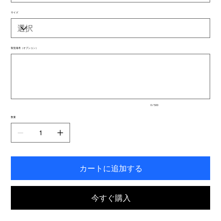
サイズ
製造備考（オプション）
最
大
500
文
字
ま
で
入
0 / 500
力
で
数量
き
ま
す。
カートに追加する
今すぐ購入