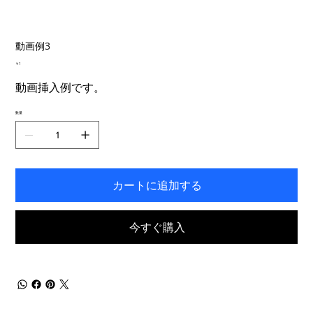
動画例3
価
￥1
格
動画挿入例です。
数量
カートに追加する
今すぐ購入