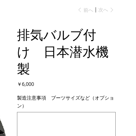
次へ
前へ
排気バルブ付
け 日本潜水機
製
価
￥6,000
格
製造注意事項 ブーツサイズなど（オプショ
ン）
最
大
500
文
字
ま
で