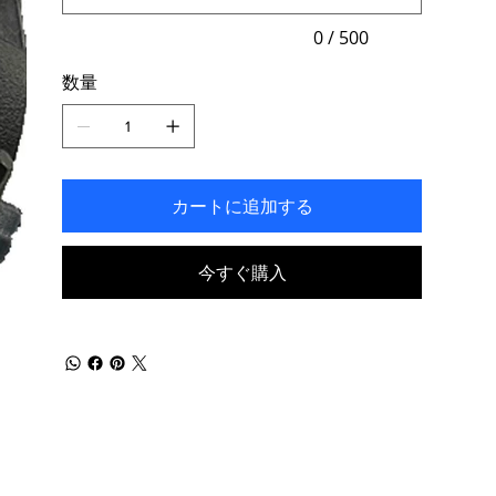
入
力
0 / 500
で
き
数量
ま
す。
カートに追加する
今すぐ購入