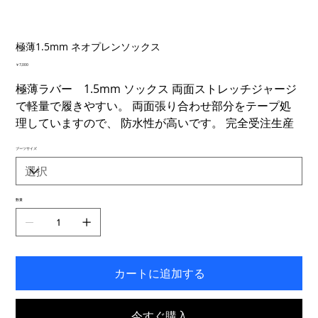
極薄1.5mm ネオプレンソックス
価
￥7,000
格
極薄ラバー 1.5mm ソックス 両面ストレッチジャージ
で軽量で履きやすい。 両面張り合わせ部分をテープ処
理していますので、 防水性が高いです。 完全受注生産
ブーツサイズ
数量
カートに追加する
今すぐ購入