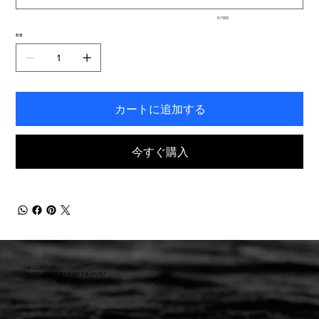
入
0 / 500
力
で
数量
き
ま
す。
カートに追加する
今すぐ購入
小林ゴム株式会社
441-8016 愛知県豊橋市新栄町字東小向76-1