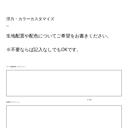
浮力・カラーカスタマイズ
価
￥0
格
生地配置や配色についてご希望をお書きください。
※不要ならば記入なしでもOKです。
ラバー配置希望（オプション）
最
大
500
文
字
ま
で
入
0 / 500
力
色希望（オプション）
で
最
き
大
ま
500
文
す。
字
ま
で