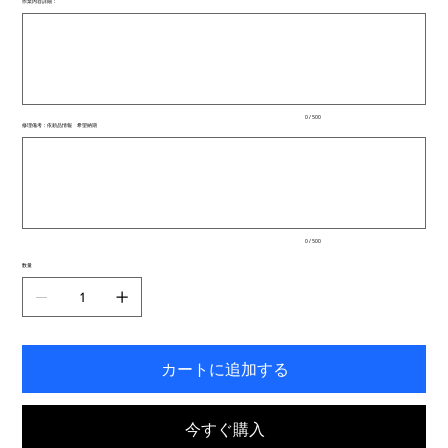
作業内容詳細：
最
大
500
文
字
ま
で
入
0 / 500
力
修理備考：依頼品情報 希望納期
で
最
き
大
ま
500
文
す。
字
ま
で
入
0 / 500
力
で
数量
き
ま
す。
カートに追加する
今すぐ購入