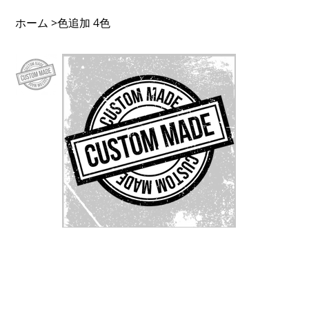
ホーム
色追加 4色
>