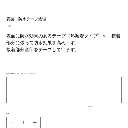
表面 防水テープ処理
価
￥5,000
格
表面に防水効果のあるテープ（熱溶着タイプ）を、接着
部分に張って防水効果を高めます。
接着部分全部をテープしています。
製造注意事項 ブーツサイズなど（オプション）
最
大
500
文
字
ま
で
入
0 / 500
力
で
数量
き
ま
す。