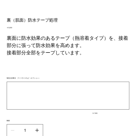
裏（肌面）防水テープ処理
価
￥5,000
格
裏面に防水効果のあるテープ（熱溶着タイプ）を、接着
部分に張って防水効果を高めます。
接着部分全部をテープしています。
製造注意事項 ブーツサイズなど（オプション）
最
大
500
文
字
ま
で
入
0 / 500
力
で
数量
き
ま
す。