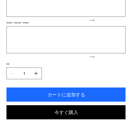
文
字
ま
で
入
0 / 500
力
修理備考：依頼品情報 希望納期
で
最
き
大
ま
500
文
す。
字
ま
で
入
0 / 500
力
で
数量
き
ま
す。
カートに追加する
今すぐ購入