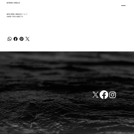
修理範囲と価格設定
修理の範囲と価格設定について
水検査１回分の値段です。
小林ゴム株式会社
441-8016 愛知県豊橋市新栄町字東小向76-1
TEL:0532-31-4646
​会社概要
FAX:0532-32-6810
​利用規約