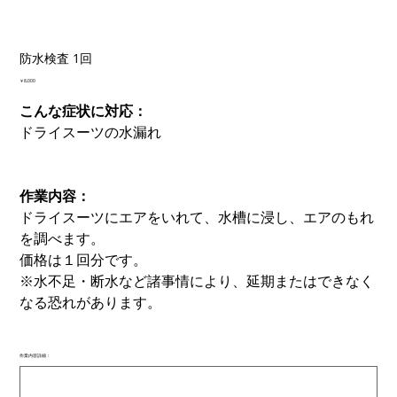
防水検査 1回
価
￥8,000
格
こんな症状に対応：
ドライスーツの水漏れ
作業内容：
ドライスーツにエアをいれて、水槽に浸し、エアのもれ
を調べます。
価格は１回分です。
※水不足・断水など諸事情により、延期またはできなく
なる恐れがあります。
作業内容詳細：
最
大
500