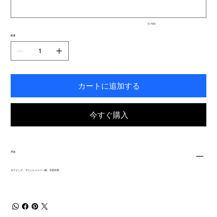
ま
で
入
0 / 500
力
で
数量
き
ま
す。
カートに追加する
今すぐ購入
用途
ダイビング、マリンレジャー一般、水産作業