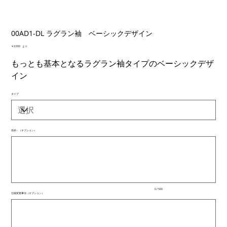
00AD1-DL ラグラン袖 ベーシックデザイン
価
￥2,500
より
格
もっとも基本となるラグラン袖タイプのベーシックデザ
イン
タイプ
目的：（オプション）
最
大
500
文
字
ま
で
入
0 / 500
力
仕様変更事項（オプション）
で
最
き
大
ま
500
文
す。
字