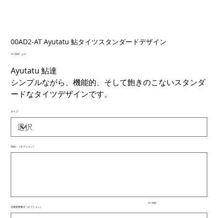
00AD2-AT Ayutatu 鮎タイツスタンダードデザイン
価
￥7,500
より
格
Ayutatu 鮎達
シンプルながら、機能的、そして飽きのこないスタンダ
ードなタイツデザインです。
タイプ
目的：（オプション）
最
大
500
文
字
ま
で
入
0 / 500
力
仕様変更事項（オプション）
で
最
き