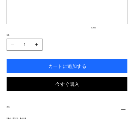
大
ま
500
文
す。
字
ま
で
入
0 / 500
力
で
数量
き
ま
す。
カートに追加する
今すぐ購入
用途
鮎釣り、渓流釣り、釣り全般