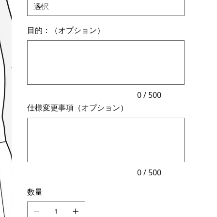
目的：（オプション）
最
大
500
文
字
ま
で
入
力
0 / 500
で
仕様変更事項（オプション）
き
ま
最
す。
大
500
文
字
ま
で
入
力
0 / 500
で
き
数量
ま
す。