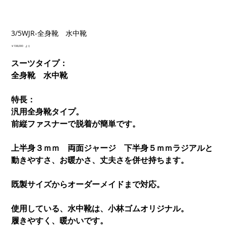
3/5WJR-全身靴 水中靴
価
￥108,000
より
格
スーツタイプ：
全身靴 水中靴
特長：
汎用全身靴タイプ。
前縦ファスナーで脱着が簡単です。
上半身３ｍｍ 両面ジャージ 下半身５ｍｍラジアルと
動きやすさ、お暖かさ、丈夫さを併せ持ちます。
既製サイズからオーダーメイドまで対応。
使用している、水中靴は、小林ゴムオリジナル。
履きやすく、暖かいです。