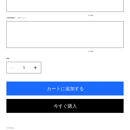
ま
で
入
0 / 500
力
仕様変更事項：（オプション）
で
最
き
大
ま
500
文
す。
字
ま
で
入
0 / 500
力
で
数量
き
ま
す。
カートに追加する
今すぐ購入
マテリアル：