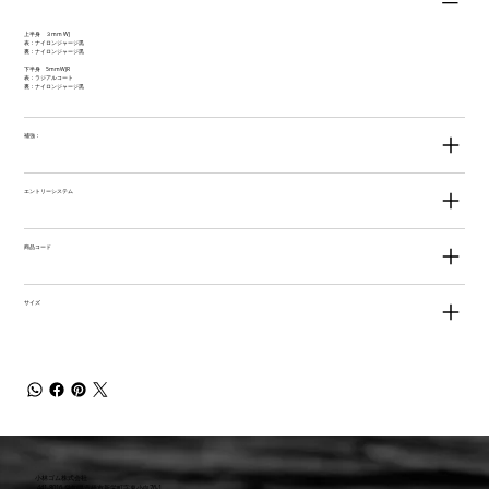
上半身 ３mm WJ
表：ナイロンジャージ黒
裏：ナイロンジャージ黒
下半身 5mmWJR
表：ラジアルコート
裏：ナイロンジャージ黒
補強：
エントリーシステム
商品コード
サイズ
小林ゴム株式会社
441-8016 愛知県豊橋市新栄町字東小向76-1