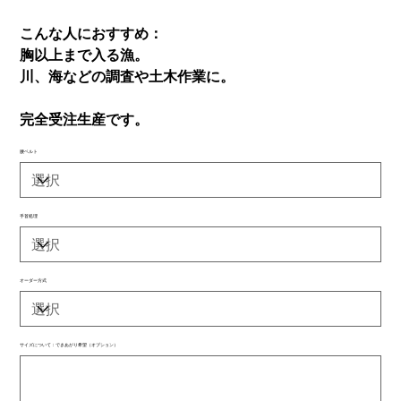
こんな人におすすめ：
胸以上まで入る漁。
川、海などの調査や土木作業に。
完全受注生産です。
腰ベルト
手首処理
オーダー方式
サイズについて：できあがり希望（オプション）
最
大
500
文
字