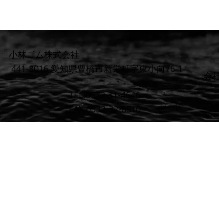
小林ゴム株式会社
441-8016 愛知県豊橋市新栄町字東小向76-1
​会
TEL:0532-31-4646
FAX:0532-32-6810