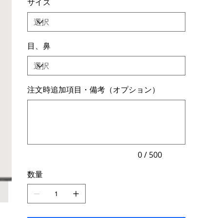
サイズ
目、鼻
注文時追加項目・備考（オプション）
最
大
500
文
字
ま
で
入
力
0 / 500
で
き
数量
ま
す。