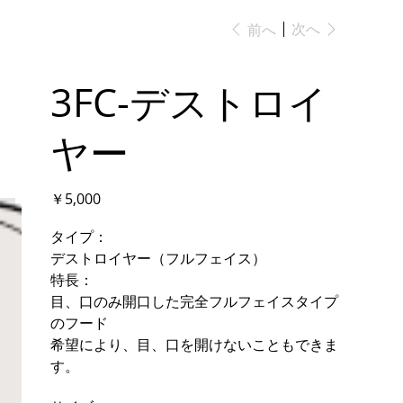
次へ
前へ
3FC-デストロイ
ヤー
価
￥5,000
格
タイプ：
デストロイヤー（フルフェイス）
特長：
目、口のみ開口した完全フルフェイスタイプ
のフード
希望により、目、口を開けないこともできま
す。