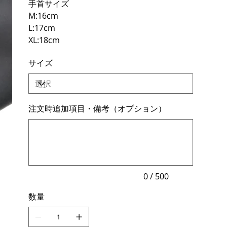
手首サイズ
M:16cm
L:17cm
XL:18cm
サイズ
注文時追加項目・備考（オプション）
最
大
500
文
字
ま
で
入
力
0 / 500
で
き
数量
ま
す。