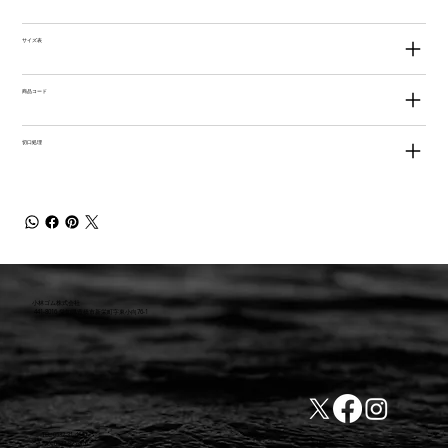
サイズ表
商品コード
切口処理
小林ゴム株式会社
441-8016 愛知県豊橋市新栄町字東小向76-1
TEL:0532-31-4646
​会社概要
FAX:0532-32-6810