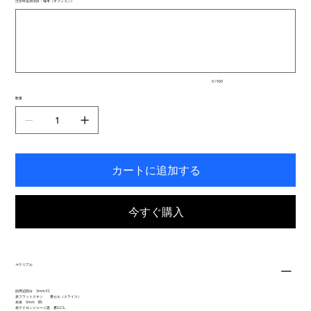
注文時追加項目・備考（オプション）
最
大
500
文
字
ま
で
入
0 / 500
力
で
数量
き
ま
す。
カートに追加する
今すぐ購入
マテリアル
顔周辺部分 3mm FC
表フラットスキン 裏セル（スライス）
本体 3mm BS
表ナイロンジャージ黒 裏S.C.S,