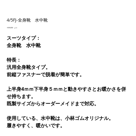
4/5FJ-全身靴 水中靴
価
￥84,000
より
格
スーツタイプ：
全身靴 水中靴
特長：
汎用全身靴タイプ。
前縦ファスナーで脱着が簡単です。
上半身4ｍｍ下半身５ｍｍと動きやすさとお暖かさを併
せ持ちます。
既製サイズからオーダーメイドまで対応。
使用している、水中靴は、小林ゴムオリジナル。
履きやすく、暖かいです。