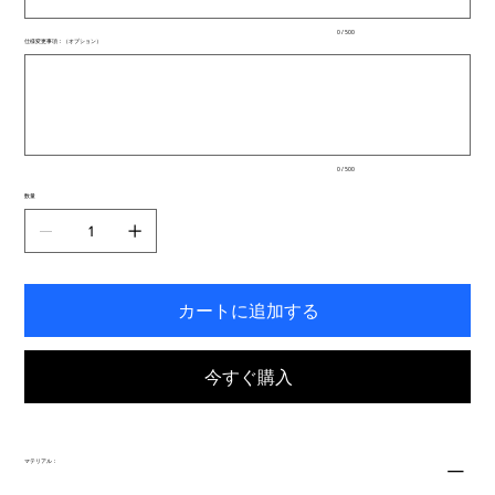
で
入
0 / 500
力
仕様変更事項：（オプション）
で
最
き
大
ま
500
文
す。
字
ま
で
入
0 / 500
力
で
数量
き
ま
す。
カートに追加する
今すぐ購入
マテリアル：