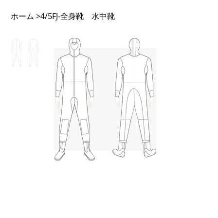
ホーム
4/5FJ-全身靴 水中靴
>