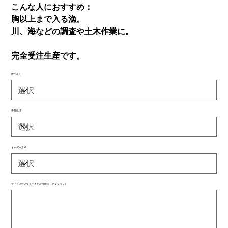
こんな人におすすめ：
胸以上まで入る漁。
川、海などの調査や土木作業に。
完全受注生産です。
腰ベルト
手首処理
オーダー方式
サイズについて：できあがり希望（オプション）
最
大
500
文
字
ま