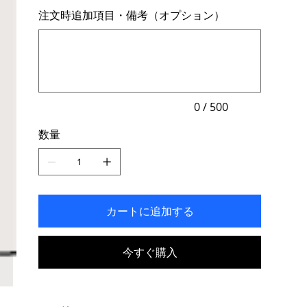
注文時追加項目・備考（オプション）
最
大
500
文
字
ま
で
入
力
0 / 500
で
き
数量
ま
す。
カートに追加する
今すぐ購入